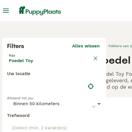
Filters
Alles wissen
Fokkers van 
Ras
Poedel
Poedel Toy
Poedel Toy Fo
Uw locatie
aangeleverd, 
altijd op de 
Afstand tot jou
Trefwoord