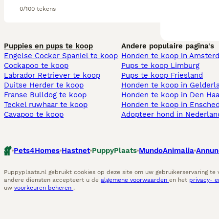
0/100 tekens
Puppies en pups te koop
Andere populaire pagina's
Engelse Cocker Spaniel te koop
Honden te koop in Amster
Cockapoo te koop
Pups te koop Limburg​
Labrador Retriever te koop
Pups te koop Friesland​
Duitse Herder te koop
Honden te koop in Gelderl
Franse Bulldog te koop
Honden te koop in Den Ha
Teckel ruwhaar te koop
Honden te koop in Ensche
Cavapoo te koop
Adopteer hond in Nederlan
Pets4Homes
Hastnet
PuppyPlaats
MundoAnimalia
Annun
Puppyplaats.nl gebruikt cookies op deze site om uw gebruikerservaring te
andere diensten accepteert u de
algemene voorwaarden
en het
privacy- 
uw
voorkeuren beheren
.