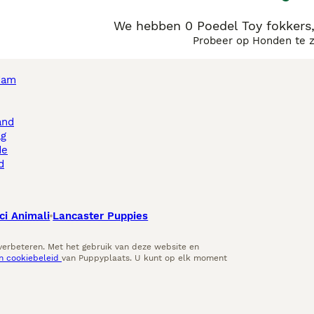
We hebben 0 Poedel Toy fokkers
Probeer op Honden te 
dam
and
ag
de
d
ci Animali
Lancaster Puppies
 verbeteren. Met het gebruik van deze website en
en cookiebeleid
van Puppyplaats. U kunt op elk moment