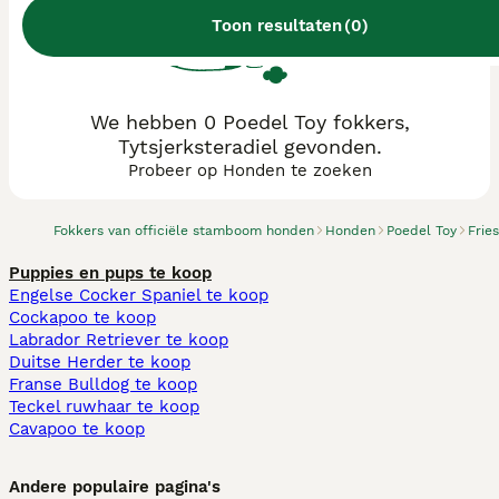
Toon resultaten
(
0
)
We hebben 0 Poedel Toy fokkers,
Tytsjerksteradiel gevonden.
Probeer op Honden te zoeken
Fokkers van officiële stamboom honden
Honden
Poedel Toy
Frie
Puppies en pups te koop
Engelse Cocker Spaniel te koop
Cockapoo te koop
Labrador Retriever te koop
Duitse Herder te koop
Franse Bulldog te koop
Teckel ruwhaar te koop
Cavapoo te koop
Andere populaire pagina's