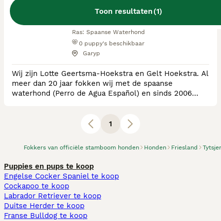
Toon resultaten
(
1
)
RvB Geregistreerde Kennel
Ras:
Spaanse Waterhond
0
puppy's beschikbaar
Garyp
Wij zijn Lotte Geertsma-Hoekstra en Gelt Hoekstra. Al
meer dan 20 jaar fokken wij met de spaanse
waterhond (Perro de Agua Español) en sinds 2006
onder de kennelnaam Del Alto Norte.
1
Fokkers van officiële stamboom honden
Honden
Friesland
Tytsje
Puppies en pups te koop
Engelse Cocker Spaniel te koop
Cockapoo te koop
Labrador Retriever te koop
Duitse Herder te koop
Franse Bulldog te koop