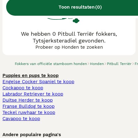
Toon resultaten
(
0
)
We hebben 0 Pitbull Terriër fokkers,
Tytsjerksteradiel gevonden.
Probeer op Honden te zoeken
Fokkers van officiële stamboom honden
Honden
Pitbull Terriër
F
Puppies en pups te koop
Engelse Cocker Spaniel te koop
Cockapoo te koop
Labrador Retriever te koop
Duitse Herder te koop
Franse Bulldog te koop
Teckel ruwhaar te koop
Cavapoo te koop
Andere populaire pagina's