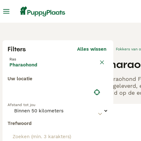
Filters
Alles wissen
Fokkers van 
Ras
Pharao
Pharaohond
Pharaohond Fo
Uw locatie
aangeleverd, 
altijd op de 
Afstand tot jou
Trefwoord