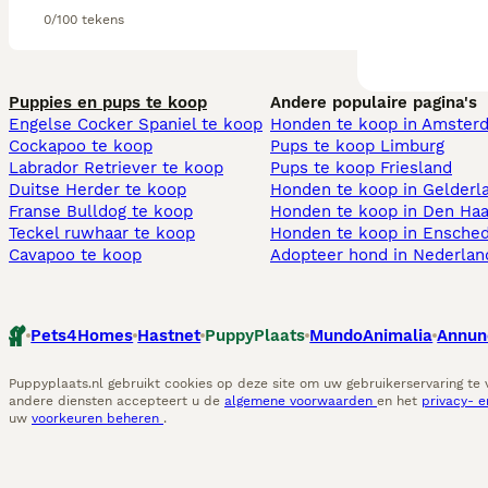
0/100 tekens
Puppies en pups te koop
Andere populaire pagina's
Engelse Cocker Spaniel te koop
Honden te koop in Amster
Cockapoo te koop
Pups te koop Limburg​
Labrador Retriever te koop
Pups te koop Friesland​
Duitse Herder te koop
Honden te koop in Gelderl
Franse Bulldog te koop
Honden te koop in Den Ha
Teckel ruwhaar te koop
Honden te koop in Ensche
Cavapoo te koop
Adopteer hond in Nederlan
Pets4Homes
Hastnet
PuppyPlaats
MundoAnimalia
Annun
Puppyplaats.nl gebruikt cookies op deze site om uw gebruikerservaring te
andere diensten accepteert u de
algemene voorwaarden
en het
privacy- 
uw
voorkeuren beheren
.