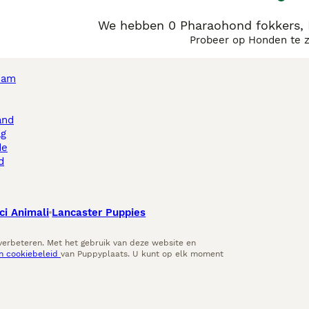
We hebben 0 Pharaohond fokkers, 
Probeer op Honden te 
dam
and
ag
de
d
ci Animali
Lancaster Puppies
 verbeteren. Met het gebruik van deze website en
en cookiebeleid
van Puppyplaats. U kunt op elk moment