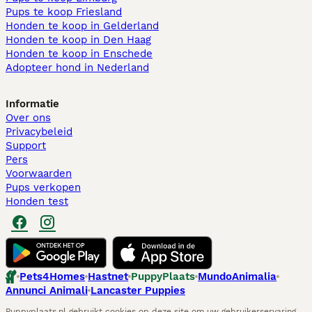
Pups te koop Friesland​
Honden te koop in Gelderland
Honden te koop in Den Haag
Honden te koop in Enschede
Adopteer hond in Nederland
Informatie
Over ons
Privacybeleid
Support
Pers
Voorwaarden
Pups verkopen
Honden test
Pets4Homes
Hastnet
PuppyPlaats
MundoAnimalia
Annunci Animali
Lancaster Puppies
Puppyplaats.nl gebruikt cookies op deze site om uw gebruikerservaring