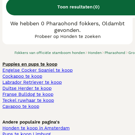
Toon resultaten
(
0
)
We hebben 0 Pharaohond fokkers, Oldambt
gevonden.
Probeer op Honden te zoeken
Fokkers van officiële stamboom honden
Honden
Pharaohond
Gro
Puppies en pups te koop
Engelse Cocker Spaniel te koop
Cockapoo te koop
Labrador Retriever te koop
Duitse Herder te koop
Franse Bulldog te koop
Teckel ruwhaar te koop
Cavapoo te koop
Andere populaire pagina's
Honden te koop in Amsterdam
Pups te koop Limburg​