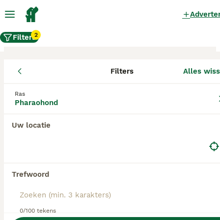
Adverte
2
Filters
Filters
Alles wis
Pharaohond fokkers, Oldambt
Ras
Pharaohond
Pharaohond Fokkers in deze lijst hebben een
kopie van hun kennelregistratie bij de Raad van
Beheer bij ons aangeleverd, en fokken pups met
Uw locatie
een officiële stamboom. Koop je pup bij één van
deze fokkers? Dubbelcheck zelf altijd op de
echtheid van de papieren van de pup en
ouderhonden bij bezichtiging.
Trefwoord
0/100 tekens