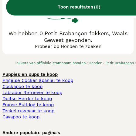
Toon resultaten
(
0
)
We hebben 0 Petit Brabançon fokkers, Waals
Gewest gevonden.
Probeer op Honden te zoeken
Fokkers van officiële stamboom honden
Honden
Petit Brabançon
Puppies en pups te koop
Engelse Cocker Spaniel te koop
Cockapoo te koop
Labrador Retriever te koop
Duitse Herder te koop
Franse Bulldog te koop
Teckel ruwhaar te koop
Cavapoo te koop
Andere populaire pagina's