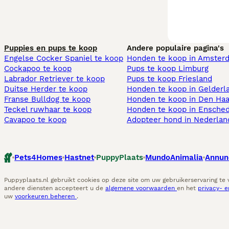
Puppies en pups te koop
Andere populaire pagina's
Engelse Cocker Spaniel te koop
Honden te koop in Amster
Cockapoo te koop
Pups te koop Limburg​
Labrador Retriever te koop
Pups te koop Friesland​
Duitse Herder te koop
Honden te koop in Gelderl
Franse Bulldog te koop
Honden te koop in Den Ha
Teckel ruwhaar te koop
Honden te koop in Ensche
Cavapoo te koop
Adopteer hond in Nederlan
Pets4Homes
Hastnet
PuppyPlaats
MundoAnimalia
Annun
Puppyplaats.nl gebruikt cookies op deze site om uw gebruikerservaring te
andere diensten accepteert u de
algemene voorwaarden
en het
privacy- 
uw
voorkeuren beheren
.