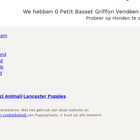
We hebben 0 Petit Basset Griffon Vendéen
Probeer op Honden te 
dam
and
ag
de
d
ci Animali
Lancaster Puppies
 verbeteren. Met het gebruik van deze website en
en cookiebeleid
van Puppyplaats. U kunt op elk moment