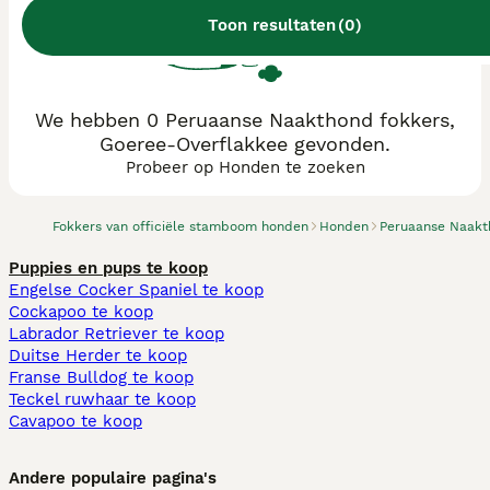
Toon resultaten
(
0
)
We hebben 0 Peruaanse Naakthond fokkers,
Goeree-Overflakkee gevonden.
Probeer op Honden te zoeken
Fokkers van officiële stamboom honden
Honden
Peruaanse Naak
Puppies en pups te koop
Engelse Cocker Spaniel te koop
Cockapoo te koop
Labrador Retriever te koop
Duitse Herder te koop
Franse Bulldog te koop
Teckel ruwhaar te koop
Cavapoo te koop
Andere populaire pagina's