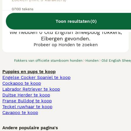
0/100 tekens
Toon resultaten
(
0
)
We hebben 0 Old English Sheepdog fokkers,
Eibergen gevonden.
Probeer op Honden te zoeken
Fokkers van officiële stamboom honden
Honden
Old English She
Puppies en pups te koop
Engelse Cocker Spaniel te koop
Cockapoo te koop
Labrador Retriever te koop
Duitse Herder te koop
Franse Bulldog te koop
Teckel ruwhaar te koop
Cavapoo te koop
Andere populaire pagina's