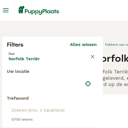
Filters
Alles wissen
Fokkers van 
Ras
Norfol
Norfolk Terriër
Norfolk Terri
Uw locatie
aangeleverd, 
altijd op de 
Trefwoord
0/100 tekens