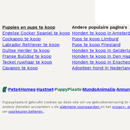
Puppies en pups te koop
Andere populaire pagina's
Engelse Cocker Spaniel te koop
Honden te koop in Amster
Cockapoo te koop
Pups te koop Limburg​
Labrador Retriever te koop
Pups te koop Friesland​
Duitse Herder te koop
Honden te koop in Gelderl
Franse Bulldog te koop
Honden te koop in Den Ha
Teckel ruwhaar te koop
Honden te koop in Ensche
Cavapoo te koop
Adopteer hond in Nederlan
Pets4Homes
Hastnet
PuppyPlaats
MundoAnimalia
Annun
Puppyplaats.nl gebruikt cookies op deze site om uw gebruikerservaring te
andere diensten accepteert u de
algemene voorwaarden
en het
privacy- 
uw
voorkeuren beheren
.