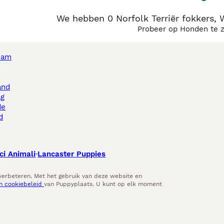
We hebben 0 Norfolk Terriër fokkers,
Probeer op Honden te 
dam
and
ag
de
d
ci Animali
Lancaster Puppies
 verbeteren. Met het gebruik van deze website en
en cookiebeleid
van Puppyplaats. U kunt op elk moment