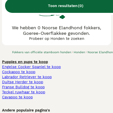
Toon resultaten
(
0
)
We hebben 0 Noorse Elandhond fokkers,
Goeree-Overflakkee gevonden.
Probeer op Honden te zoeken
Fokkers van officiële stamboom honden
Honden
Noorse Elandho
Puppies en pups te koop
Engelse Cocker Spaniel te koop
Cockapoo te koop
Labrador Retriever te koop
Duitse Herder te koop
Franse Bulldog te koop
Teckel ruwhaar te koop
Cavapoo te koop
Andere populaire pagina's