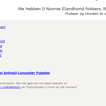
We hebben 0 Noorse Elandhond fokkers, R
Probeer op Honden te 
dam
and
ag
de
d
ci Animali
Lancaster Puppies
 verbeteren. Met het gebruik van deze website en
en cookiebeleid
van Puppyplaats. U kunt op elk moment