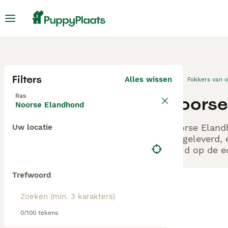
Filters
Alles wissen
Fokkers van 
Ras
Noorse
Noorse Elandhond
Noorse Elandh
Uw locatie
aangeleverd, 
altijd op de 
Trefwoord
0/100 tekens