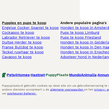
Puppies en pups te koop
Andere populaire pagina's
Engelse Cocker Spaniel te koop
Honden te koop in Amster
Cockapoo te koop
Pups te koop Limburg​
Labrador Retriever te koop
Pups te koop Friesland​
Duitse Herder te koop
Honden te koop in Gelderl
Franse Bulldog te koop
Honden te koop in Den Ha
Teckel ruwhaar te koop
Honden te koop in Ensche
Cavapoo te koop
Adopteer hond in Nederlan
Pets4Homes
Hastnet
PuppyPlaats
MundoAnimalia
Annun
Puppyplaats.nl gebruikt cookies op deze site om uw gebruikerservaring te
andere diensten accepteert u de
algemene voorwaarden
en het
privacy- 
uw
voorkeuren beheren
.