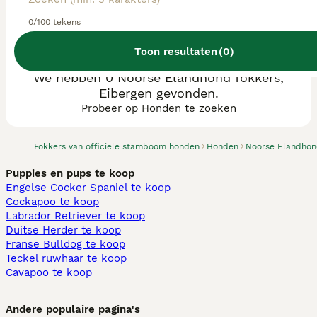
0/100 tekens
Toon resultaten
(
0
)
We hebben 0 Noorse Elandhond fokkers,
Eibergen gevonden.
Probeer op Honden te zoeken
Fokkers van officiële stamboom honden
Honden
Noorse Elandho
Puppies en pups te koop
Engelse Cocker Spaniel te koop
Cockapoo te koop
Labrador Retriever te koop
Duitse Herder te koop
Franse Bulldog te koop
Teckel ruwhaar te koop
Cavapoo te koop
Andere populaire pagina's