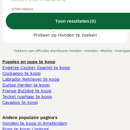
0/100 tekens
Toon resultaten
(
0
)
We hebben 0 Morkie fokkers, Losser
gevonden.
Probeer op Honden te zoeken
Fokkers van officiële stamboom honden
Honden
Morkie
Overijsse
Puppies en pups te koop
Engelse Cocker Spaniel te koop
Cockapoo te koop
Labrador Retriever te koop
Duitse Herder te koop
Franse Bulldog te koop
Teckel ruwhaar te koop
Cavapoo te koop
Andere populaire pagina's
Honden te koop in Amsterdam
Pups te koop Limburg​