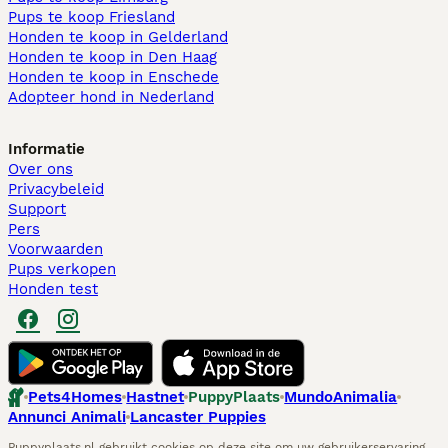
Pups te koop Friesland​
Honden te koop in Gelderland
Honden te koop in Den Haag
Honden te koop in Enschede
Adopteer hond in Nederland
Informatie
Over ons
Privacybeleid
Support
Pers
Voorwaarden
Pups verkopen
Honden test
Pets4Homes
Hastnet
PuppyPlaats
MundoAnimalia
Annunci Animali
Lancaster Puppies
Puppyplaats.nl gebruikt cookies op deze site om uw gebruikerservaring