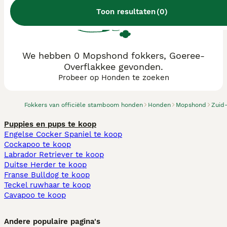
Toon resultaten
(
0
)
We hebben 0 Mopshond fokkers, Goeree-
Overflakkee gevonden.
Probeer op Honden te zoeken
Fokkers van officiële stamboom honden
Honden
Mopshond
Zuid
Puppies en pups te koop
Engelse Cocker Spaniel te koop
Cockapoo te koop
Labrador Retriever te koop
Duitse Herder te koop
Franse Bulldog te koop
Teckel ruwhaar te koop
Cavapoo te koop
Andere populaire pagina's