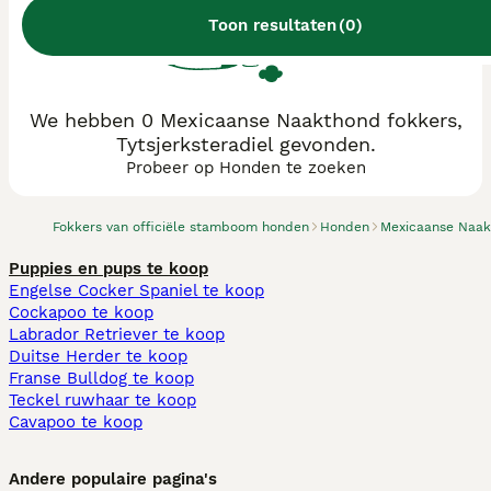
Toon resultaten
(
0
)
We hebben 0 Mexicaanse Naakthond fokkers,
Tytsjerksteradiel gevonden.
Probeer op Honden te zoeken
Fokkers van officiële stamboom honden
Honden
Mexicaanse Naa
Puppies en pups te koop
Engelse Cocker Spaniel te koop
Cockapoo te koop
Labrador Retriever te koop
Duitse Herder te koop
Franse Bulldog te koop
Teckel ruwhaar te koop
Cavapoo te koop
Andere populaire pagina's