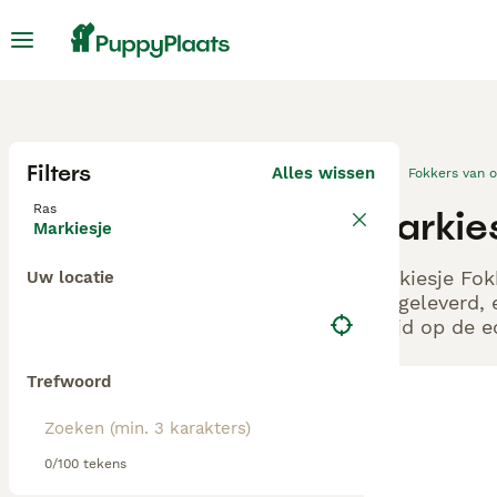
Filters
Alles wissen
Fokkers van 
Ras
Markie
Markiesje
Markiesje Fok
Uw locatie
aangeleverd, 
altijd op de 
Trefwoord
0/100 tekens