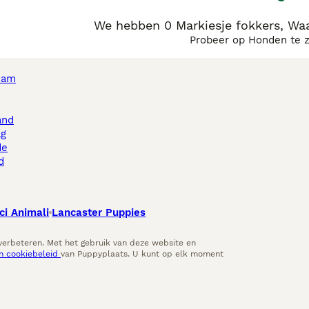
We hebben 0 Markiesje fokkers, Wa
Probeer op Honden te 
dam
and
ag
de
d
ci Animali
Lancaster Puppies
 verbeteren. Met het gebruik van deze website en
en cookiebeleid
van Puppyplaats. U kunt op elk moment