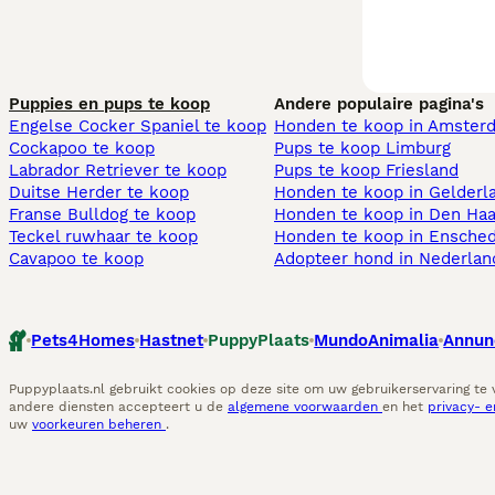
Puppies en pups te koop
Andere populaire pagina's
Engelse Cocker Spaniel te koop
Honden te koop in Amster
Cockapoo te koop
Pups te koop Limburg​
Labrador Retriever te koop
Pups te koop Friesland​
Duitse Herder te koop
Honden te koop in Gelderl
Franse Bulldog te koop
Honden te koop in Den Ha
Teckel ruwhaar te koop
Honden te koop in Ensche
Cavapoo te koop
Adopteer hond in Nederlan
Pets4Homes
Hastnet
PuppyPlaats
MundoAnimalia
Annun
Puppyplaats.nl gebruikt cookies op deze site om uw gebruikerservaring te
andere diensten accepteert u de
algemene voorwaarden
en het
privacy- 
uw
voorkeuren beheren
.