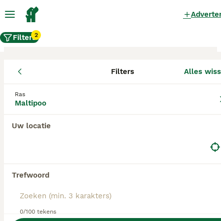
Adverte
2
Filters
Filters
Alles wis
Maltipoo fokkers, Oldambt
Ras
Maltipoo
Maltipoo Fokkers in deze lijst hebben een kopie
van hun kennelregistratie bij de Raad van Beheer
bij ons aangeleverd, en fokken pups met een
Uw locatie
officiële stamboom. Koop je pup bij één van
deze fokkers? Dubbelcheck zelf altijd op de
echtheid van de papieren van de pup en
ouderhonden bij bezichtiging.
Trefwoord
0/100 tekens