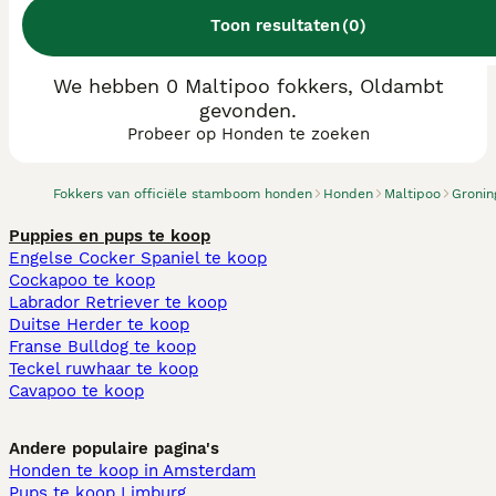
Toon resultaten
(
0
)
We hebben 0 Maltipoo fokkers, Oldambt
gevonden.
Probeer op Honden te zoeken
Fokkers van officiële stamboom honden
Honden
Maltipoo
Gronin
Puppies en pups te koop
Engelse Cocker Spaniel te koop
Cockapoo te koop
Labrador Retriever te koop
Duitse Herder te koop
Franse Bulldog te koop
Teckel ruwhaar te koop
Cavapoo te koop
Andere populaire pagina's
Honden te koop in Amsterdam
Pups te koop Limburg​