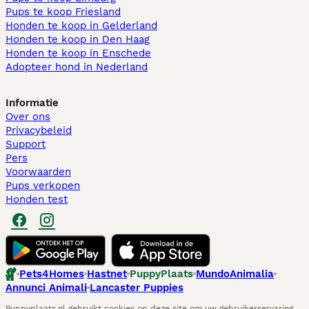
Pups te koop Friesland​
Honden te koop in Gelderland
Honden te koop in Den Haag
Honden te koop in Enschede
Adopteer hond in Nederland
Informatie
Over ons
Privacybeleid
Support
Pers
Voorwaarden
Pups verkopen
Honden test
Pets4Homes
Hastnet
PuppyPlaats
MundoAnimalia
Annunci Animali
Lancaster Puppies
Puppyplaats.nl gebruikt cookies op deze site om uw gebruikerservaring