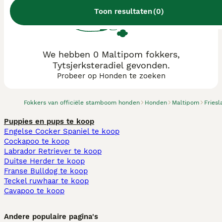
Toon resultaten
(
0
)
We hebben 0 Maltipom fokkers,
Tytsjerksteradiel gevonden.
Probeer op Honden te zoeken
Fokkers van officiële stamboom honden
Honden
Maltipom
Friesl
Puppies en pups te koop
Engelse Cocker Spaniel te koop
Cockapoo te koop
Labrador Retriever te koop
Duitse Herder te koop
Franse Bulldog te koop
Teckel ruwhaar te koop
Cavapoo te koop
Andere populaire pagina's