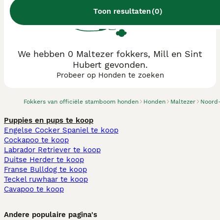
Toon resultaten
(
0
)
We hebben 0 Maltezer fokkers, Mill en Sint
Hubert gevonden.
Probeer op Honden te zoeken
Fokkers van officiële stamboom honden
Honden
Maltezer
Noord
Puppies en pups te koop
Engelse Cocker Spaniel te koop
Cockapoo te koop
Labrador Retriever te koop
Duitse Herder te koop
Franse Bulldog te koop
Teckel ruwhaar te koop
Cavapoo te koop
Andere populaire pagina's