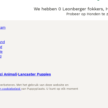
We hebben 0 Leonberger fokkers, 
Probeer op Honden te 
dam
and
ag
de
d
ci Animali
Lancaster Puppies
 verbeteren. Met het gebruik van deze website en
en cookiebeleid
van Puppyplaats. U kunt op elk moment