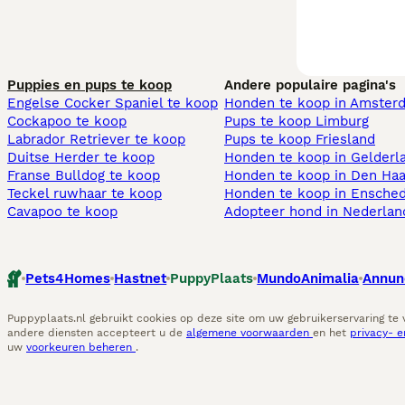
Puppies en pups te koop
Andere populaire pagina's
Engelse Cocker Spaniel te koop
Honden te koop in Amster
Cockapoo te koop
Pups te koop Limburg​
Labrador Retriever te koop
Pups te koop Friesland​
Duitse Herder te koop
Honden te koop in Gelderl
Franse Bulldog te koop
Honden te koop in Den Ha
Teckel ruwhaar te koop
Honden te koop in Ensche
Cavapoo te koop
Adopteer hond in Nederlan
Pets4Homes
Hastnet
PuppyPlaats
MundoAnimalia
Annun
Puppyplaats.nl gebruikt cookies op deze site om uw gebruikerservaring te
andere diensten accepteert u de
algemene voorwaarden
en het
privacy- 
uw
voorkeuren beheren
.