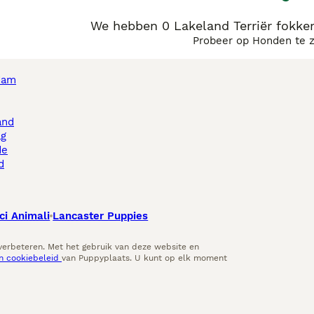
We hebben 0 Lakeland Terriër fokke
Probeer op Honden te 
dam
and
ag
de
d
ci Animali
Lancaster Puppies
 verbeteren. Met het gebruik van deze website en
en cookiebeleid
van Puppyplaats. U kunt op elk moment