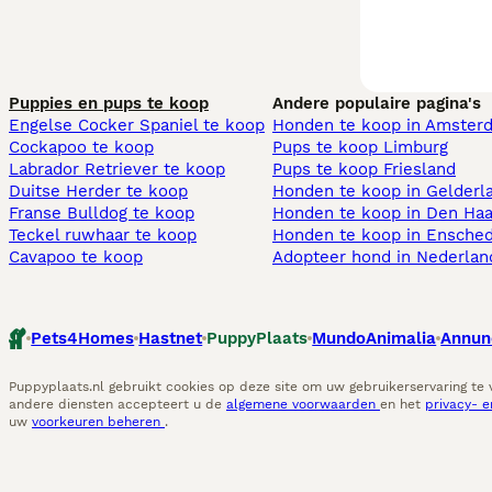
Puppies en pups te koop
Andere populaire pagina's
Engelse Cocker Spaniel te koop
Honden te koop in Amster
Cockapoo te koop
Pups te koop Limburg​
Labrador Retriever te koop
Pups te koop Friesland​
Duitse Herder te koop
Honden te koop in Gelderl
Franse Bulldog te koop
Honden te koop in Den Ha
Teckel ruwhaar te koop
Honden te koop in Ensche
Cavapoo te koop
Adopteer hond in Nederlan
Pets4Homes
Hastnet
PuppyPlaats
MundoAnimalia
Annun
Puppyplaats.nl gebruikt cookies op deze site om uw gebruikerservaring te
andere diensten accepteert u de
algemene voorwaarden
en het
privacy- 
uw
voorkeuren beheren
.