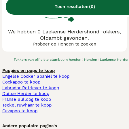
Toon resultaten
(
0
)
We hebben 0 Laekense Herdershond fokkers,
Oldambt gevonden.
Probeer op Honden te zoeken
Fokkers van officiële stamboom honden
Honden
Laekense Herde
Puppies en pups te koop
Engelse Cocker Spaniel te koop
Cockapoo te koop
Labrador Retriever te koop
Duitse Herder te koop
Franse Bulldog te koop
Teckel ruwhaar te koop
Cavapoo te koop
Andere populaire pagina's