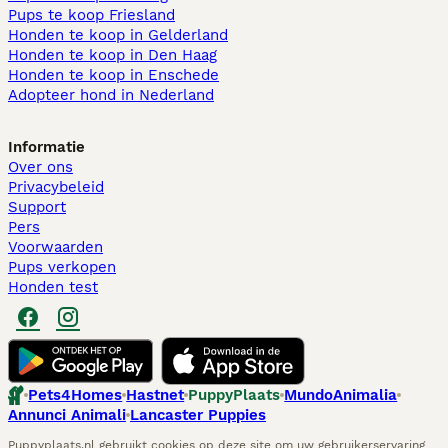
Pups te koop Friesland​
Honden te koop in Gelderland
Honden te koop in Den Haag
Honden te koop in Enschede
Adopteer hond in Nederland
Informatie
Over ons
Privacybeleid
Support
Pers
Voorwaarden
Pups verkopen
Honden test
Pets4Homes
Hastnet
PuppyPlaats
MundoAnimalia
Annunci Animali
Lancaster Puppies
Puppyplaats.nl gebruikt cookies op deze site om uw gebruikerservaring