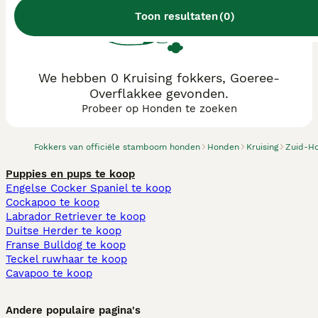
Toon resultaten
(
0
)
We hebben 0 Kruising fokkers, Goeree-
Overflakkee gevonden.
Probeer op Honden te zoeken
Fokkers van officiële stamboom honden
Honden
Kruising
Zuid-Ho
Puppies en pups te koop
Engelse Cocker Spaniel te koop
Cockapoo te koop
Labrador Retriever te koop
Duitse Herder te koop
Franse Bulldog te koop
Teckel ruwhaar te koop
Cavapoo te koop
Andere populaire pagina's