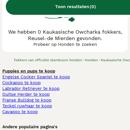
Toon resultaten
(
0
)
We hebben 0 Kaukasische Owcharka fokkers,
Reusel-de Mierden gevonden.
Probeer op Honden te zoeken
Fokkers van officiële stamboom honden
Honden
Kaukasische Ow
Puppies en pups te koop
Engelse Cocker Spaniel te koop
Cockapoo te koop
Labrador Retriever te koop
Duitse Herder te koop
Franse Bulldog te koop
Teckel ruwhaar te koop
Cavapoo te koop
Andere populaire pagina's