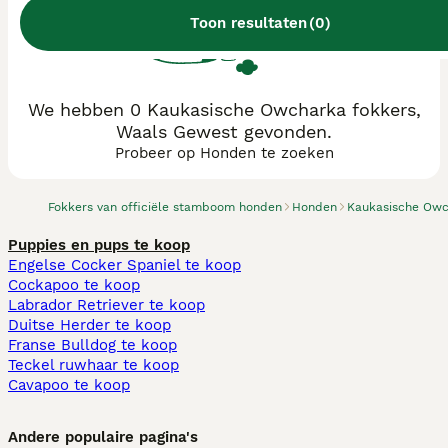
Toon resultaten
(
0
)
We hebben 0 Kaukasische Owcharka fokkers,
Waals Gewest gevonden.
Probeer op Honden te zoeken
Fokkers van officiële stamboom honden
Honden
Kaukasische Ow
Puppies en pups te koop
Engelse Cocker Spaniel te koop
Cockapoo te koop
Labrador Retriever te koop
Duitse Herder te koop
Franse Bulldog te koop
Teckel ruwhaar te koop
Cavapoo te koop
Andere populaire pagina's