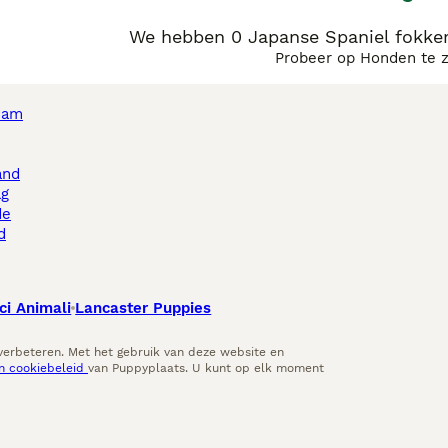
We hebben 0 Japanse Spaniel fokke
Probeer op Honden te 
dam
and
ag
de
d
ci Animali
Lancaster Puppies
 verbeteren. Met het gebruik van deze website en
en cookiebeleid
van Puppyplaats. U kunt op elk moment