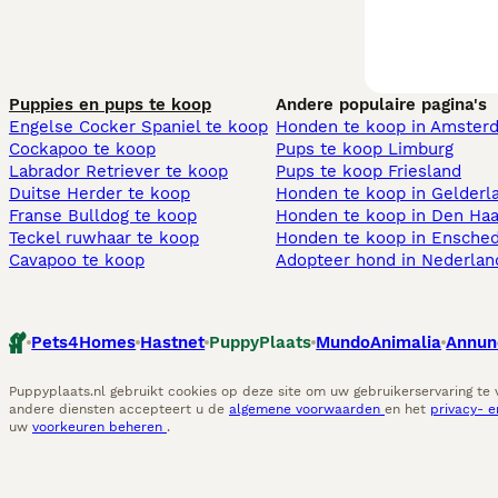
Puppies en pups te koop
Andere populaire pagina's
Engelse Cocker Spaniel te koop
Honden te koop in Amster
Cockapoo te koop
Pups te koop Limburg​
Labrador Retriever te koop
Pups te koop Friesland​
Duitse Herder te koop
Honden te koop in Gelderl
Franse Bulldog te koop
Honden te koop in Den Ha
Teckel ruwhaar te koop
Honden te koop in Ensche
Cavapoo te koop
Adopteer hond in Nederlan
Pets4Homes
Hastnet
PuppyPlaats
MundoAnimalia
Annun
Puppyplaats.nl gebruikt cookies op deze site om uw gebruikerservaring te
andere diensten accepteert u de
algemene voorwaarden
en het
privacy- 
uw
voorkeuren beheren
.