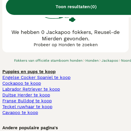
Toon resultaten
(
0
)
We hebben 0 Jackapoo fokkers, Reusel-de
Mierden gevonden.
Probeer op Honden te zoeken
Fokkers van officiële stamboom honden
Honden
Jackapoo
Noor
Puppies en pups te koop
Engelse Cocker Spaniel te koop
Cockapoo te koop
Labrador Retriever te koop
Duitse Herder te koop
Franse Bulldog te koop
Teckel ruwhaar te koop
Cavapoo te koop
Andere populaire pagina's