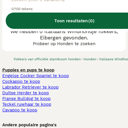
0/100 tekens
Toon resultaten
(
0
)
We hebben 0 Italiaans Windhondje fokkers,
Eibergen gevonden.
Probeer op Honden te zoeken
Fokkers van officiële stamboom honden
Honden
Italiaans Windho
Puppies en pups te koop
Engelse Cocker Spaniel te koop
Cockapoo te koop
Labrador Retriever te koop
Duitse Herder te koop
Franse Bulldog te koop
Teckel ruwhaar te koop
Cavapoo te koop
Andere populaire pagina's