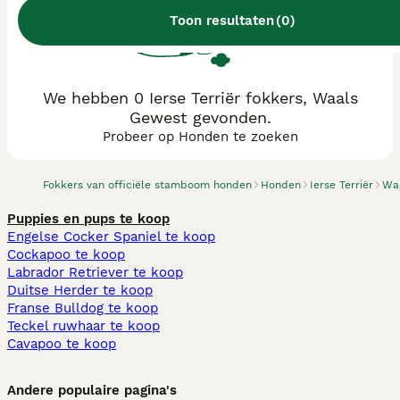
Toon resultaten
(
0
)
We hebben 0 Ierse Terriër fokkers, Waals
Gewest gevonden.
Probeer op Honden te zoeken
Fokkers van officiële stamboom honden
Honden
Ierse Terriër
Wa
Puppies en pups te koop
Engelse Cocker Spaniel te koop
Cockapoo te koop
Labrador Retriever te koop
Duitse Herder te koop
Franse Bulldog te koop
Teckel ruwhaar te koop
Cavapoo te koop
Andere populaire pagina's