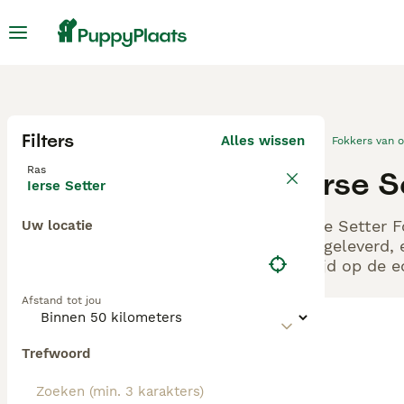
Filters
Alles wissen
Fokkers van 
Ras
Ierse S
Ierse Setter
Ierse Setter 
Uw locatie
aangeleverd, 
altijd op de 
Afstand tot jou
Trefwoord