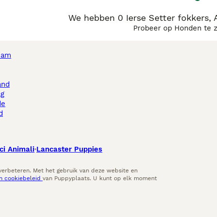
We hebben 0 Ierse Setter fokkers, 
Probeer op Honden te 
dam
and
ag
de
d
ci Animali
Lancaster Puppies
 verbeteren. Met het gebruik van deze website en
en cookiebeleid
van Puppyplaats. U kunt op elk moment