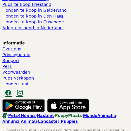
Pups te koop Friesland​
Honden te koop in Gelderland
Honden te koop in Den Haag
Honden te koop in Enschede
Adopteer hond in Nederland
Informatie
Over ons
Privacybeleid
Support
Pers
Voorwaarden
Pups verkopen
Honden test
Pets4Homes
Hastnet
PuppyPlaats
MundoAnimalia
Annunci Animali
Lancaster Puppies
Puppyplaats.nl gebruikt cookies op deze site om uw gebruikerservaring