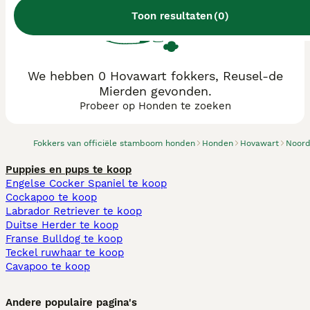
Toon resultaten
(
0
)
We hebben 0 Hovawart fokkers, Reusel-de
Mierden gevonden.
Probeer op Honden te zoeken
Fokkers van officiële stamboom honden
Honden
Hovawart
Noord
Puppies en pups te koop
Engelse Cocker Spaniel te koop
Cockapoo te koop
Labrador Retriever te koop
Duitse Herder te koop
Franse Bulldog te koop
Teckel ruwhaar te koop
Cavapoo te koop
Andere populaire pagina's