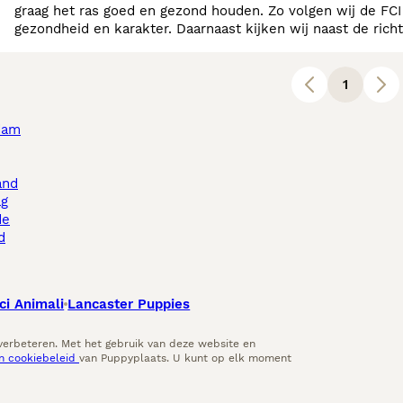
graag het ras goed en gezond houden. Zo volgen wij de FCI
gezondheid en karakter. Daarnaast kijken wij naast de richtlijnen ook naar de honden zelf. Wat laat de hond zien...
Regelmatig krijgen onze honden een uitgebre
1
dam
and
ag
de
d
ci Animali
Lancaster Puppies
 verbeteren. Met het gebruik van deze website en
en cookiebeleid
van Puppyplaats. U kunt op elk moment