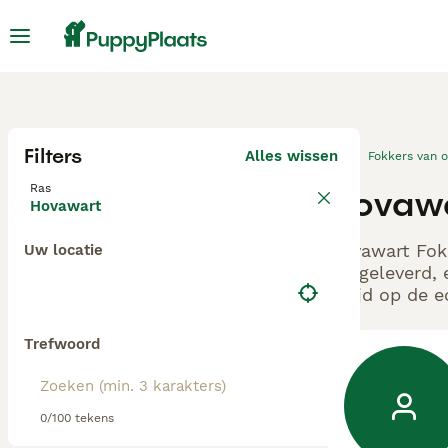
Filters
Alles wissen
Fokkers van 
Ras
Hovawa
Hovawart
Hovawart Fokk
Uw locatie
aangeleverd, 
altijd op de 
Trefwoord
0/100 tekens