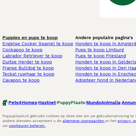
Puppies en pups te koop
Andere populaire pagina's
Engelse Cocker Spaniel te koop
Honden te koop in Amster
Cockapoo te koop
Pups te koop Limburg​
Labrador Retriever te koop
Pups te koop Friesland​
Duitse Herder te koop
Honden te koop in Gelderl
Franse Bulldog te koop
Honden te koop in Den Ha
Teckel ruwhaar te koop
Honden te koop in Ensche
Cavapoo te koop
Adopteer hond in Nederlan
Pets4Homes
Hastnet
PuppyPlaats
MundoAnimalia
Annun
Puppyplaats.nl gebruikt cookies op deze site om uw gebruikerservaring te
andere diensten accepteert u de
algemene voorwaarden
en het
privacy- 
uw
voorkeuren beheren
.