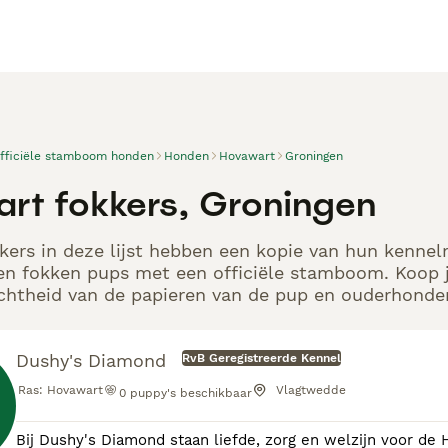
officiële stamboom honden
Honden
Hovawart
Groningen
rt fokkers, Groningen
ers in deze lijst hebben een kopie van hun kennelre
en fokken pups met een officiële stamboom. Koop j
echtheid van de papieren van de pup en ouderhonden
Dushy's Diamond
RvB Geregistreerde Kennel
Ras:
Hovawart
Vlagtwedde
0
puppy's beschikbaar
Bij Dushy's Diamond staan liefde, zorg en welzijn voor de Hovawart hoog in het