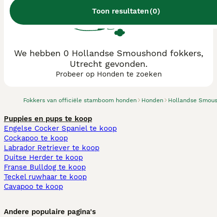
Toon resultaten
(
0
)
We hebben 0 Hollandse Smoushond fokkers,
Utrecht gevonden.
Probeer op Honden te zoeken
Fokkers van officiële stamboom honden
Honden
Hollandse Smou
Puppies en pups te koop
Engelse Cocker Spaniel te koop
Cockapoo te koop
Labrador Retriever te koop
Duitse Herder te koop
Franse Bulldog te koop
Teckel ruwhaar te koop
Cavapoo te koop
Andere populaire pagina's