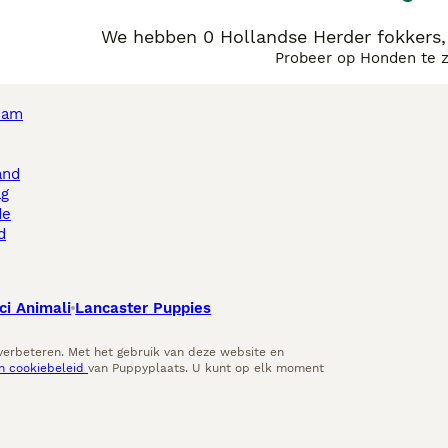
We hebben 0 Hollandse Herder fokkers
Probeer op Honden te 
dam
and
ag
de
d
ci Animali
Lancaster Puppies
 verbeteren. Met het gebruik van deze website en
en cookiebeleid
van Puppyplaats. U kunt op elk moment