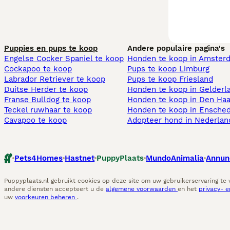
Puppies en pups te koop
Andere populaire pagina's
Engelse Cocker Spaniel te koop
Honden te koop in Amster
Cockapoo te koop
Pups te koop Limburg​
Labrador Retriever te koop
Pups te koop Friesland​
Duitse Herder te koop
Honden te koop in Gelderl
Franse Bulldog te koop
Honden te koop in Den Ha
Teckel ruwhaar te koop
Honden te koop in Ensche
Cavapoo te koop
Adopteer hond in Nederlan
Pets4Homes
Hastnet
PuppyPlaats
MundoAnimalia
Annun
Puppyplaats.nl gebruikt cookies op deze site om uw gebruikerservaring te
andere diensten accepteert u de
algemene voorwaarden
en het
privacy- 
uw
voorkeuren beheren
.