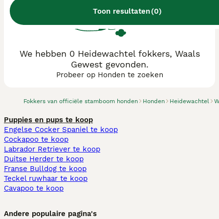
Toon resultaten
(
0
)
We hebben 0 Heidewachtel fokkers, Waals
Gewest gevonden.
Probeer op Honden te zoeken
Fokkers van officiële stamboom honden
Honden
Heidewachtel
W
Puppies en pups te koop
Engelse Cocker Spaniel te koop
Cockapoo te koop
Labrador Retriever te koop
Duitse Herder te koop
Franse Bulldog te koop
Teckel ruwhaar te koop
Cavapoo te koop
Andere populaire pagina's