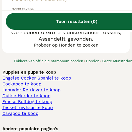
0/100 tekens
Toon resultaten
(
0
)
We hebben 0 Grote Münsterländer fokkers,
Assendelft gevonden.
Probeer op Honden te zoeken
Fokkers van officiële stamboom honden
Honden
Grote Münsterlä
Puppies en pups te koop
Engelse Cocker Spaniel te koop
Cockapoo te koop
Labrador Retriever te koop
Duitse Herder te koop
Franse Bulldog te koop
Teckel ruwhaar te koop
Cavapoo te koop
Andere populaire pagina's