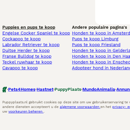
Puppies en pups te koop
Andere populaire pagina's
Engelse Cocker Spaniel te koop
Honden te koop in Amster
Cockapoo te koop
Pups te koop Limburg​
Labrador Retriever te koop
Pups te koop Friesland​
Duitse Herder te koop
Honden te koop in Gelderl
Franse Bulldog te koop
Honden te koop in Den Ha
Teckel ruwhaar te koop
Honden te koop in Ensche
Cavapoo te koop
Adopteer hond in Nederlan
Pets4Homes
Hastnet
PuppyPlaats
MundoAnimalia
Annun
Puppyplaats.nl gebruikt cookies op deze site om uw gebruikerservaring te
andere diensten accepteert u de
algemene voorwaarden
en het
privacy- 
uw
voorkeuren beheren
.