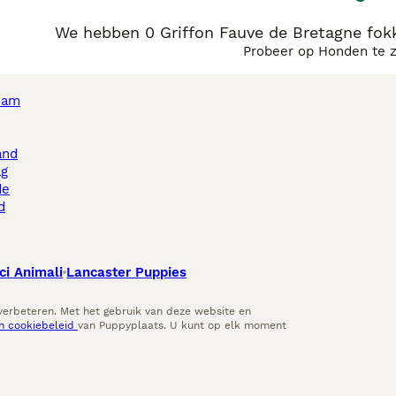
We hebben 0 Griffon Fauve de Bretagne fok
Probeer op Honden te 
dam
and
ag
de
d
ci Animali
Lancaster Puppies
 verbeteren. Met het gebruik van deze website en
en cookiebeleid
van Puppyplaats. U kunt op elk moment