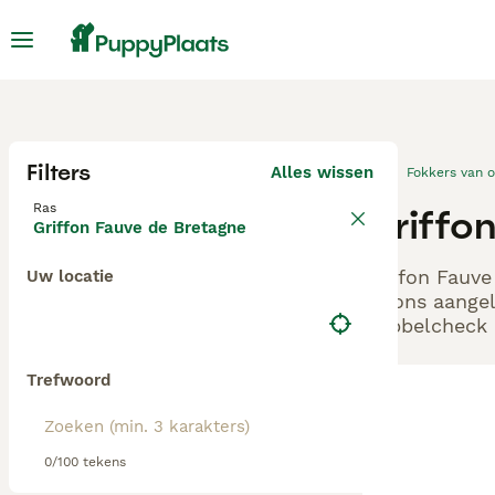
Filters
Alles wissen
Fokkers van 
Ras
Griffo
Griffon Fauve de Bretagne
Griffon Fauve
Uw locatie
bij ons aange
Dubbelcheck z
Trefwoord
0/100 tekens