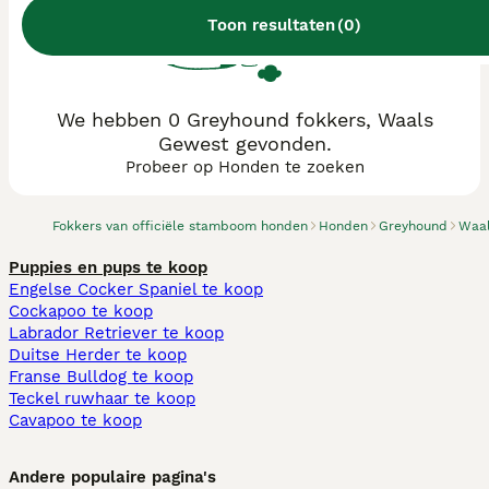
Toon resultaten
(
0
)
We hebben 0 Greyhound fokkers, Waals
Gewest gevonden.
Probeer op Honden te zoeken
Fokkers van officiële stamboom honden
Honden
Greyhound
Waal
Puppies en pups te koop
Engelse Cocker Spaniel te koop
Cockapoo te koop
Labrador Retriever te koop
Duitse Herder te koop
Franse Bulldog te koop
Teckel ruwhaar te koop
Cavapoo te koop
Andere populaire pagina's