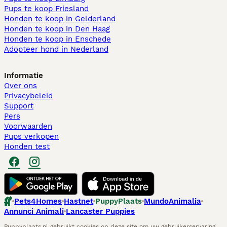
Pups te koop Friesland​
Honden te koop in Gelderland
Honden te koop in Den Haag
Honden te koop in Enschede
Adopteer hond in Nederland
Informatie
Over ons
Privacybeleid
Support
Pers
Voorwaarden
Pups verkopen
Honden test
Pets4Homes
Hastnet
PuppyPlaats
MundoAnimalia
Annunci Animali
Lancaster Puppies
Puppyplaats.nl gebruikt cookies op deze site om uw gebruikerservaring