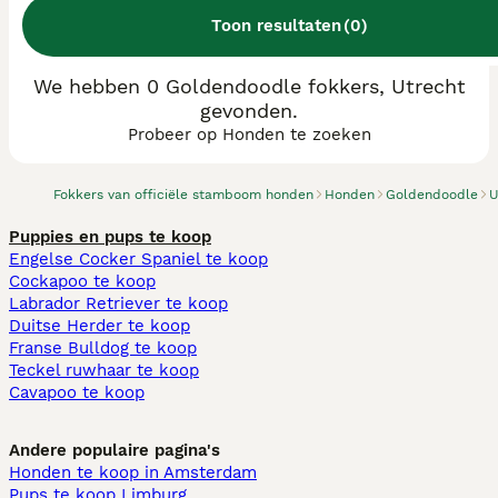
Toon resultaten
(
0
)
We hebben 0 Goldendoodle fokkers, Utrecht
gevonden.
Probeer op Honden te zoeken
Fokkers van officiële stamboom honden
Honden
Goldendoodle
U
Puppies en pups te koop
Engelse Cocker Spaniel te koop
Cockapoo te koop
Labrador Retriever te koop
Duitse Herder te koop
Franse Bulldog te koop
Teckel ruwhaar te koop
Cavapoo te koop
Andere populaire pagina's
Honden te koop in Amsterdam
Pups te koop Limburg​