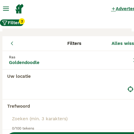
Adverte
2
Filters
Filters
Alles wis
Goldendoodle fokkers, Utrecht
Ras
Goldendoodle
Goldendoodle Fokkers in deze lijst hebben een
kopie van hun kennelregistratie bij de Raad van
Beheer bij ons aangeleverd, en fokken pups met
Uw locatie
een officiële stamboom. Koop je pup bij één van
deze fokkers? Dubbelcheck zelf altijd op de
echtheid van de papieren van de pup en
ouderhonden bij bezichtiging.
Trefwoord
0/100 tekens