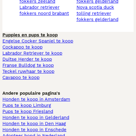
fokkers zeeland
fokkers gelderland
labrador retriever
nova scotia duck
fokkers noord brabant
tolling retriever
fokkers gelderland
Puppies en pups te koop
Engelse Cocker Spaniel te koop
Cockapoo te koop
Labrador Retriever te koop
Duitse Herder te koop
Franse Bulldog te koop
Teckel ruwhaar te koop
Cavapoo te koop
Andere populaire pagina's
Honden te koop in Amsterdam
Pups te koop Limburg​
Pups te koop Friesland​
Honden te koop in Gelderland
Honden te koop in Den Haag
Honden te koop in Enschede
Adopteer hond in Nederland