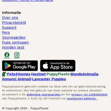
Informatie
Over ons
Privacybeleid
Support
Pers
Voorwaarden
Pups verkopen
Honden test
Pets4Homes
Hastnet
PuppyPlaats
MundoAnimalia
Annunci Animali
Lancaster Puppies
Puppyplaats.nl gebruikt cookies op deze site om uw gebruikerservaring
te verbeteren. Met het gebruik van deze website en andere diensten
accepteert u de
algemene voorwaarden
en het
privacy- en cookiebeleid
van Puppyplaats. U kunt op elk moment uw
voorkeuren beheren
.
© Copyright
2026
-
PuppyPlaats