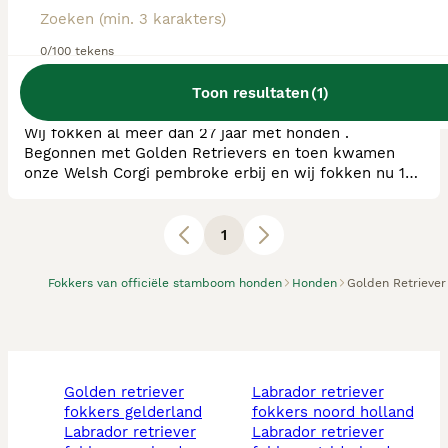
RvB Geregistreerde Kennel
Ras:
Golden Retriever, Goldendoodle,
Welsh Corgi Pembroke
0/100 tekens
0
puppy's beschikbaar
Toon resultaten
(
1
)
Neede
Wij fokken al meer dan 27 jaar met honden .
Begonnen met Golden Retrievers en toen kwamen
onze Welsh Corgi pembroke erbij en wij fokken nu 10
jaar met Golden doodles . Wij fokken met gekeurde
honden en vinden de gezondheid en karakter dan ook
super belangrijk . Ook staan de honden in de goede
1
ras standaard en gaan we naar tentoonstellingen .We
zijn enorm blij met zoveel leuke tevreden pup kopers
Fokkers van officiële stamboom honden
Honden
Golden Retriever
golden retriever
labrador retriever
fokkers gelderland
fokkers noord holland
labrador retriever
labrador retriever