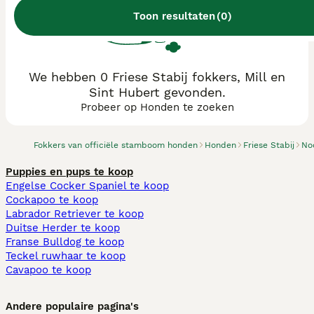
Toon resultaten
(
0
)
We hebben 0 Friese Stabij fokkers, Mill en
Sint Hubert gevonden.
Probeer op Honden te zoeken
Fokkers van officiële stamboom honden
Honden
Friese Stabij
No
Puppies en pups te koop
Engelse Cocker Spaniel te koop
Cockapoo te koop
Labrador Retriever te koop
Duitse Herder te koop
Franse Bulldog te koop
Teckel ruwhaar te koop
Cavapoo te koop
Andere populaire pagina's