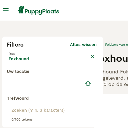
Filters
Alles wissen
Fokkers van 
Ras
Foxhoun
Foxhound
Foxhound Fokk
Uw locatie
aangeleverd, 
altijd op de 
Trefwoord
0/100 tekens