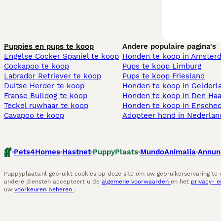
Puppies en pups te koop
Andere populaire pagina's
Engelse Cocker Spaniel te koop
Honden te koop in Amster
Cockapoo te koop
Pups te koop Limburg​
Labrador Retriever te koop
Pups te koop Friesland​
Duitse Herder te koop
Honden te koop in Gelderl
Franse Bulldog te koop
Honden te koop in Den Ha
Teckel ruwhaar te koop
Honden te koop in Ensche
Cavapoo te koop
Adopteer hond in Nederlan
Pets4Homes
Hastnet
PuppyPlaats
MundoAnimalia
Annun
Puppyplaats.nl gebruikt cookies op deze site om uw gebruikerservaring te
andere diensten accepteert u de
algemene voorwaarden
en het
privacy- 
uw
voorkeuren beheren
.