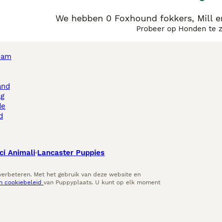
We hebben 0 Foxhound fokkers, Mill e
Probeer op Honden te 
dam
and
ag
de
d
ci Animali
Lancaster Puppies
 verbeteren. Met het gebruik van deze website en
en cookiebeleid
van Puppyplaats. U kunt op elk moment