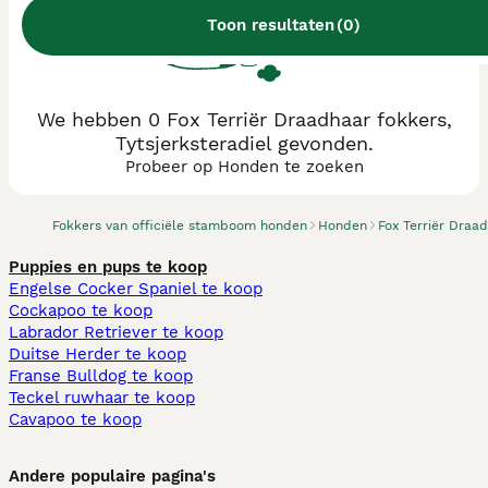
Toon resultaten
(
0
)
We hebben 0 Fox Terriër Draadhaar fokkers,
Tytsjerksteradiel gevonden.
Probeer op Honden te zoeken
Fokkers van officiële stamboom honden
Honden
Fox Terriër Draa
Puppies en pups te koop
Engelse Cocker Spaniel te koop
Cockapoo te koop
Labrador Retriever te koop
Duitse Herder te koop
Franse Bulldog te koop
Teckel ruwhaar te koop
Cavapoo te koop
Andere populaire pagina's