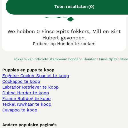
Toon resultaten
(
0
)
We hebben 0 Finse Spits fokkers, Mill en Sint
Hubert gevonden.
Probeer op Honden te zoeken
Fokkers van officiële stamboom honden
Honden
Finse Spits
Noo
Puppies en pups te koop
Engelse Cocker Spaniel te koop
Cockapoo te koop
Labrador Retriever te koop
Duitse Herder te koop
Franse Bulldog te koop
Teckel ruwhaar te koop
Cavapoo te koop
Andere populaire pagina's