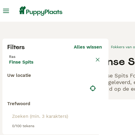
Filters
Alles wissen
Fokkers van 
Ras
Finse 
Finse Spits
Finse Spits F
Uw locatie
aangeleverd, 
altijd op de 
Trefwoord
0/100 tekens