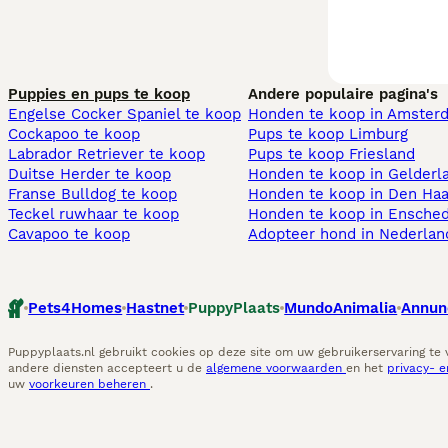
Puppies en pups te koop
Andere populaire pagina's
Engelse Cocker Spaniel te koop
Honden te koop in Amster
Cockapoo te koop
Pups te koop Limburg​
Labrador Retriever te koop
Pups te koop Friesland​
Duitse Herder te koop
Honden te koop in Gelderl
Franse Bulldog te koop
Honden te koop in Den Ha
Teckel ruwhaar te koop
Honden te koop in Ensche
Cavapoo te koop
Adopteer hond in Nederlan
Pets4Homes
Hastnet
PuppyPlaats
MundoAnimalia
Annun
Puppyplaats.nl gebruikt cookies op deze site om uw gebruikerservaring te
andere diensten accepteert u de
algemene voorwaarden
en het
privacy- 
uw
voorkeuren beheren
.