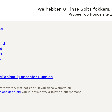
We hebben 0 Finse Spits fokkers
Probeer op Honden te 
dam
and
ag
de
d
ci Animali
Lancaster Puppies
 verbeteren. Met het gebruik van deze website en
en cookiebeleid
van Puppyplaats. U kunt op elk moment