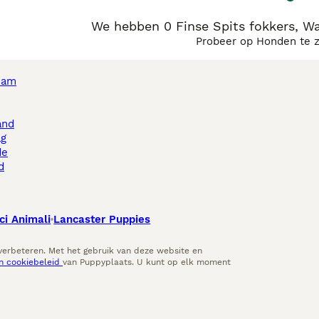
We hebben 0 Finse Spits fokkers, W
Probeer op Honden te 
dam
and
ag
de
d
ci Animali
Lancaster Puppies
 verbeteren. Met het gebruik van deze website en
en cookiebeleid
van Puppyplaats. U kunt op elk moment