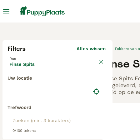
Filters
Alles wissen
Fokkers van 
Ras
Finse 
Finse Spits
Finse Spits F
Uw locatie
aangeleverd, 
altijd op de 
Trefwoord
0/100 tekens