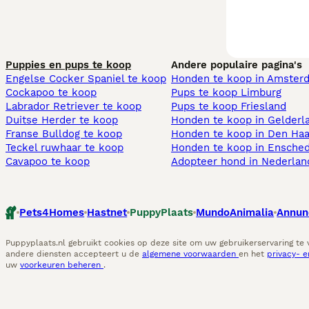
Puppies en pups te koop
Andere populaire pagina's
Engelse Cocker Spaniel te koop
Honden te koop in Amster
Cockapoo te koop
Pups te koop Limburg​
Labrador Retriever te koop
Pups te koop Friesland​
Duitse Herder te koop
Honden te koop in Gelderl
Franse Bulldog te koop
Honden te koop in Den Ha
Teckel ruwhaar te koop
Honden te koop in Ensche
Cavapoo te koop
Adopteer hond in Nederlan
Pets4Homes
Hastnet
PuppyPlaats
MundoAnimalia
Annun
Puppyplaats.nl gebruikt cookies op deze site om uw gebruikerservaring te
andere diensten accepteert u de
algemene voorwaarden
en het
privacy- 
uw
voorkeuren beheren
.